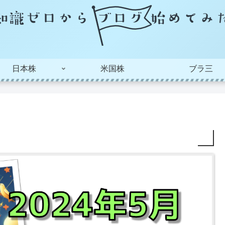
日本株
米国株
ブラ三