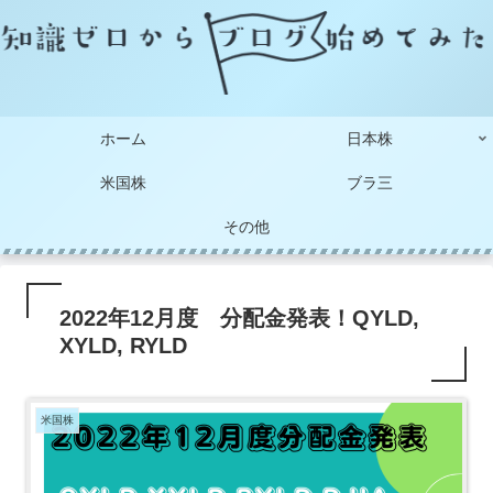
ホーム
日本株
米国株
ブラ三
その他
2022年12月度 分配金発表！QYLD,
XYLD, RYLD
米国株