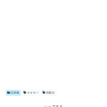
日本株
ネオモバ
高配当
シェアする