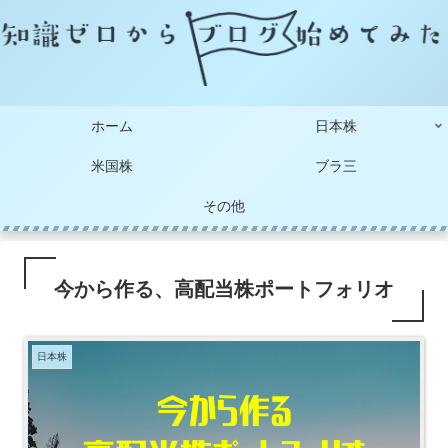
ホーム
日本株
米国株
ブラ三
その他
今から作る、高配当株ポートフォリオ
日本株